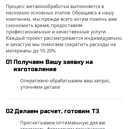
Прикрепить файл
Выбрать
Процесс металлообработки выполняется в
несколько основных этапов. Обращаясь в нашу
компанию, мы прежде всего хотим помочь вам
Даю свое
согласие
на обработку
персональных данных в соответствии с
сэкономить время, предоставляя
федеральным законом от 27.06.2006 года
профессиональные и качественные услуги.
№152-ФЗ "О персональных данных" на
Каждый проект рассматривается индивидуально,
условиях и для целей, определенных
и зачастую мы помогаем сократить расходы на
"
Политикой обработки персональных
материалы до 10-20%.
данных"
01
Получаем Вашу заявку на
изготовление
Отправить
Оперативно обрабатываем ваш запрос,
уточняем детали
02
Делаем расчет, готовим ТЗ
Просчитываем оптимальную для вас