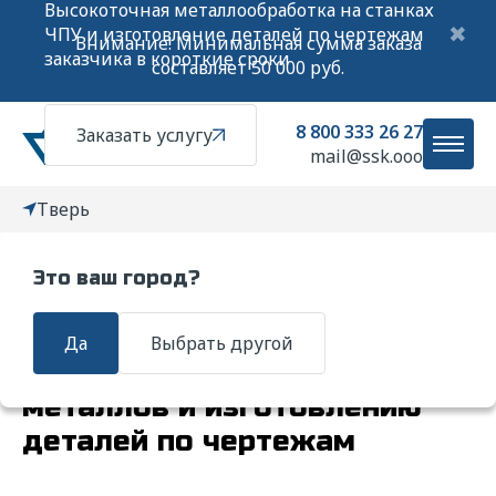
Высокоточная металлообработка на станках
✖
ЧПУ и изготовление деталей по чертежам
Внимание! Минимальная сумма заказа
заказчика в короткие сроки
составляет 50 000 руб.
8 800 333 26 27
Заказать услугу
mail@ssk.ooo
Тверь
Это ваш город?
Мы специализируемся на
Да
Выбрать другой
высокоточной обработке
металлов и изготовлению
деталей по чертежам