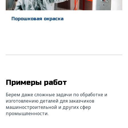
Порошковая окраска
Ищете надежного
исполнителя? Напишите нам!
Мы свяжемся с вами в ближайшее время для
Примеры работ
уточнения деталей расчета и в короткие
сроки подготовим коммерческое
предложение с выгодными условиями
Берем даже сложные задачи по обработке и
сотрудничества.
изготовлению деталей для заказчиков
машиностроительной и других сфер
* — поля обязательные для заполнения
промышленности.
ФИО*