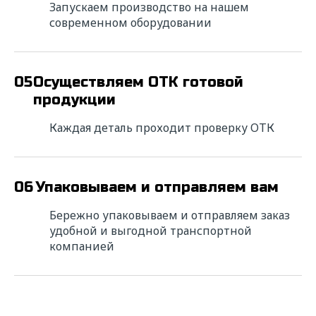
Запускаем производство на нашем
современном оборудовании
E-mail*
05
Осуществляем ОТК готовой
Сообщение*
продукции
Каждая деталь проходит проверку ОТК
Прикрепить файл
Выбрать
06
Упаковываем и отправляем вам
Даю свое
согласие
на обработку
Бережно упаковываем и отправляем заказ
персональных данных в соответствии с
удобной и выгодной транспортной
федеральным законом от 27.06.2006 года
компанией
№152-ФЗ "О персональных данных" на
условиях и для целей, определенных
"
Политикой обработки персональных
данных"