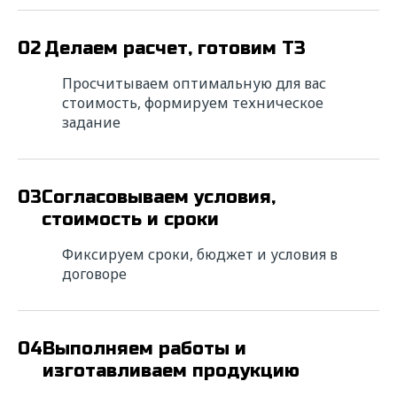
исполнителя? Напишите нам!
02
Делаем расчет, готовим ТЗ
Мы свяжемся с вами в ближайшее время для
уточнения деталей расчета и в короткие
Просчитываем оптимальную для вас
сроки подготовим коммерческое
предложение с выгодными условиями
стоимость, формируем техническое
сотрудничества.
задание
* — поля обязательные для заполнения
03
Согласовываем условия,
ФИО*
стоимость и сроки
Фиксируем сроки, бюджет и условия в
Название компании*
договоре
ИНН*
04
Выполняем работы и
изготавливаем продукцию
Телефон*