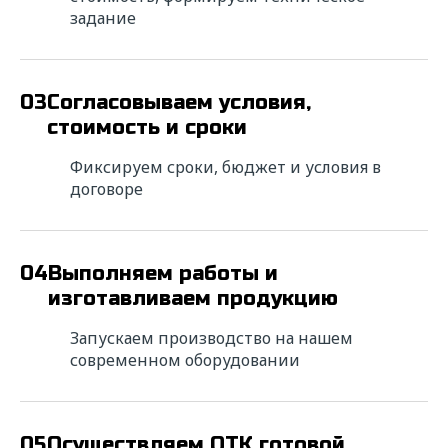
уточнения деталей расчета и в короткие
задание
сроки подготовим коммерческое
предложение с выгодными условиями
сотрудничества.
03
Согласовываем условия,
* — поля обязательные для заполнения
стоимость и сроки
ФИО*
Фиксируем сроки, бюджет и условия в
договоре
Название компании*
04
Выполняем работы и
изготавливаем продукцию
ИНН*
Запускаем производство на нашем
современном оборудовании
Телефон*
E-mail*
05
Осуществляем ОТК готовой