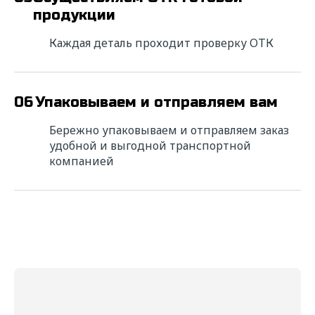
продукции
Каждая деталь проходит проверку ОТК
Сообщение*
06
Упаковываем и отправляем вам
Бережно упаковываем и отправляем заказ
Прикрепить файл
Выбрать
удобной и выгодной транспортной
компанией
Даю свое
согласие
на обработку
персональных данных в соответствии с
федеральным законом от 27.06.2006 года
№152-ФЗ "О персональных данных" на
условиях и для целей, определенных
"
Политикой обработки персональных
данных"
Отправить